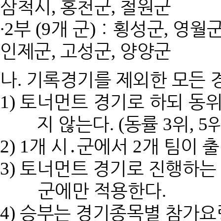
삼척시
홍천군
철원군
,
,
∙
부
개 군
：
횡성군
영월
2
(9
)
,
인제군
고성군
양양군
,
,
나
기록경기를 제외한 모든 
.
토너먼트 경기로 하되 동
1)
지 않는다
동률
위
. (
3
, 5
개 시
․
군에서
개 팀이 
2) 1
2
토너먼트 경기로 진행하는
3)
군에만 적용한다
.
승부는 경기종목별 참가요
4)