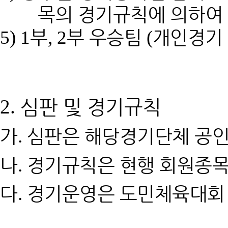
목의 경기규칙에 의하여
부
부 우승팀
개인경기
5) 1
, 2
(
심판 및 경기규칙
2.
가
심판은 해당경기단체 공
.
나
경기규칙은 현행 회원종
.
다
경기운영은 도민체육대회
.