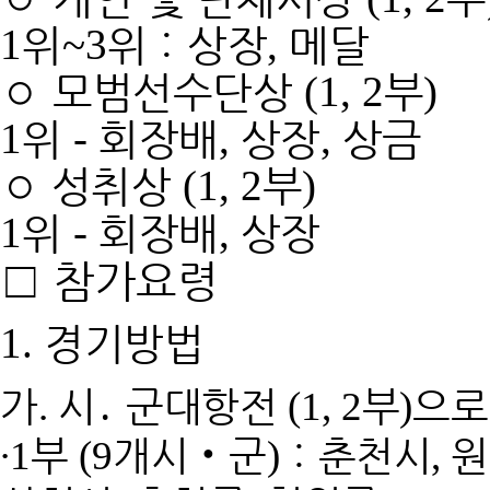
위
위
：
상장
메달
1
~3
,
◦
모범선수단상
부
(1, 2
)
위
회장배
상장
상금
1
-
,
,
◦
성취상
부
(1, 2
)
위
회장배
상장
1
-
,
□
참가요령
경기방법
1.
가
시
․
군대항전
부
으로
.
(1, 2
)
∙
부
개시
‧
군
：
춘천시
원
1
(9
)
,