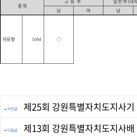
고등부
일 반 부
대
(
종 목
남
여
남
자유형
○
50M
제25회 강원특별자치도지사기 시.
이전글
제13회 강원특별자치도지사배
다음글