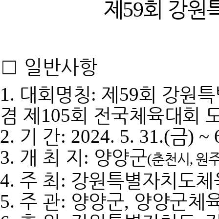
제
회 강원
59
□
일반사항
대회명칭
제
회 강원
1.
:
59
겸 제
회 전국체육대회 
105
기 간
금
2.
: 2024. 5. 31.(
) ~ 
개 최 지
양양군
3.
:
춘천시
원
(
,
주 최
강원특별자치도체
4.
:
주 관
양양군
양양군체
5.
:
,