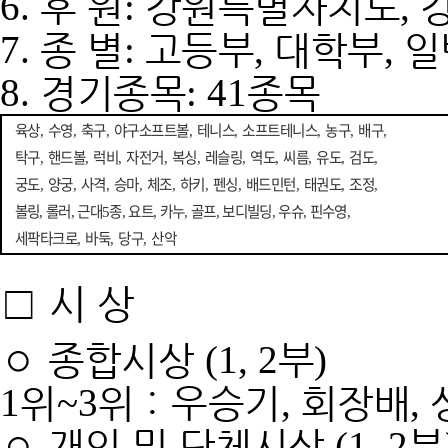
후 원
강원특별자치도
6.
:
,
종 별
고등부
대학부
일
7.
:
,
,
경기종목
종목
8.
: 41
육상
수영
축구
야구소프트볼
테니스
소프트테니스
농구
배구
,
,
,
,
,
,
,
,
탁구
핸드볼
럭비
자전거
복싱
레슬링
역도
씨름
유도
검도
,
,
,
,
,
,
,
,
,
,
궁도
양궁
사격
승마
체조
하키
펜싱
배드민턴
태권도
조정
,
,
,
,
,
,
,
,
,
,
볼링
롤러
근대
종
요트
카누
골프
보디빌딩
우슈
핀수영
,
,
5
,
,
,
,
,
,
,
세팍타크로
바둑
당구
산악
,
,
,
□
시 상
◦
종합시상
부
(1, 2
)
위
위
：
우승기
회장배
1
~3
,
,
◦
개인 및 단체시상
부
(1, 2