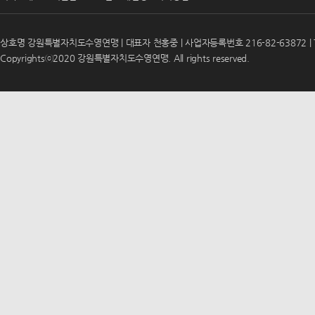
상호명 강원특별자치도수영연맹 | 대표자 천홍중 | 사업자등록번호 216-82-63872 | T
Copyrightsⓒ2020 강원특별자치도수영연맹. All rights reserved.